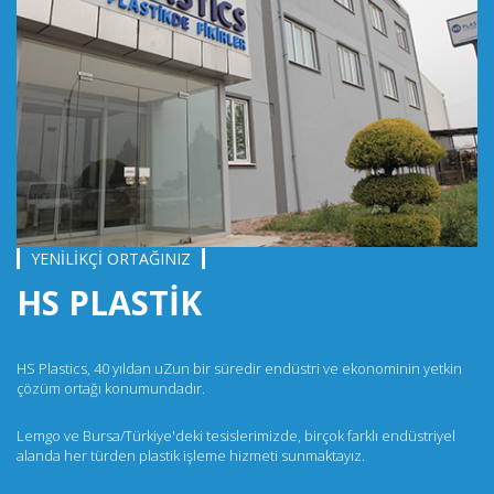
YENİLİKÇİ ORTAĞINIZ
HS PLASTİK
HS Plastics, 40 yıldan uZun bir süredir endüstri ve ekonominin yetkin
çözüm ortağı konumundadır.
Lemgo ve Bursa/Türkiye'deki tesislerimizde, birçok farklı endüstriyel
alanda her türden plastik işleme hizmeti sunmaktayız.