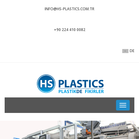
INFO@HS-PLASTICS.COM.TR
+90 224 410 0082
DE
Toggle
navigati