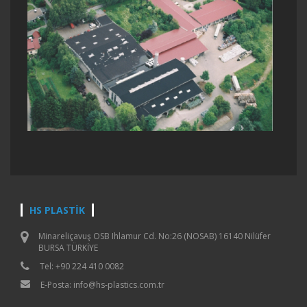
HS PLASTİK
Minareliçavuş OSB Ihlamur Cd. No:26 (NOSAB) 16140 Nilüfer
BURSA TÜRKİYE
Tel: +90 224 410 0082
E-Posta: info@hs-plastics.com.tr